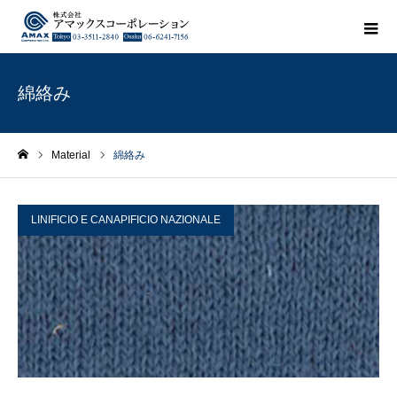
綿絡み
Material
綿絡み
ホーム
LINIFICIO E CANAPIFICIO NAZIONALE