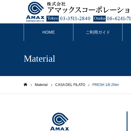
HOME
ご利用ガイド
Material
Material
CASA DEL FILATO
FRESH 1/6.2Nm
ホーム