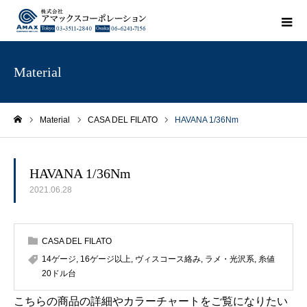
Material
Material
CASA DEL FILATO
HAVANA 1/36Nm
ホーム
HAVANA 1/36Nm
2021.06.28
CASA DEL FILATO
14ゲージ
,
16ゲージ以上
,
ヴィスコース絡み
,
ラメ・光沢系
,
糸値
20ドル台
こちらの商品の詳細やカラーチャートをご覧になりたい