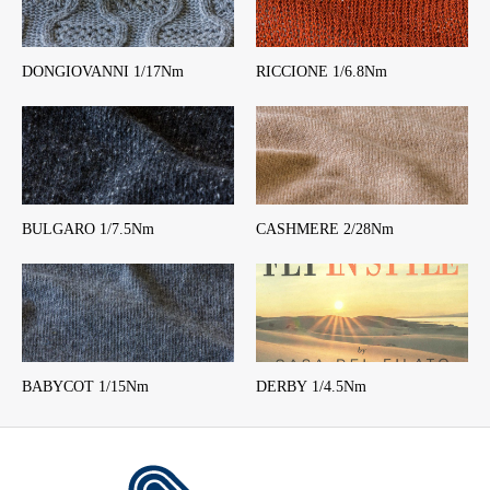
DONGIOVANNI 1/17Nm
RICCIONE 1/6.8Nm
BULGARO 1/7.5Nm
CASHMERE 2/28Nm
BABYCOT 1/15Nm
DERBY 1/4.5Nm