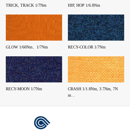
TRICK, TRACK 1/7Nm
HIP, HOP 1/6.8Nm
GLOW 1/60Nm、1/7Nm
RECY-COLOR 1/7Nm
RECY-MOON 1/7Nm
CRASH 1/1.8Nm, 3.7Nm, 7N
m…