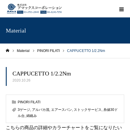
Material
Material
PINORI FILATI
CAPPUCETTO 1/2.2Nm
ホーム
CAPPUCETTO 1/2.2Nm
2020.10.26
PINORI FILATI
3ゲージ
,
アルパカ混
,
エアースパン
,
ストックサービス
,
糸値30ド
ル台
,
綿絡み
こちらの商品の詳細やカラーチャートをご覧になりたい