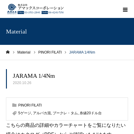
Material
Material
PINORI FILATI
JARAMA 1/4Nm
ホーム
JARAMA 1/4Nm
2020.10.26
PINORI FILATI
5ゲージ
,
アルパカ混
,
ブークレ・タム
,
糸値20ドル台
こちらの商品の詳細やカラーチャートをご覧になりたい