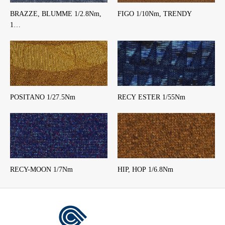
BRAZZE, BLUMME 1/2.8Nm,
FIGO 1/10Nm, TRENDY
1…
POSITANO 1/27.5Nm
RECY ESTER 1/55Nm
RECY-MOON 1/7Nm
HIP, HOP 1/6.8Nm