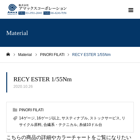
Material
Material
PINORI FILATI
RECY ESTER 1/55Nm
ホーム
RECY ESTER 1/55Nm
2020.10.26
PINORI FILATI
14ゲージ
,
16ゲージ以上
,
サスティナブル
,
ストックサービス
,
リ
サイクル原料
,
合繊系・テクニカル
,
糸値10ドル台
こちらの商品の詳細やカラーチャートをご覧になりたい