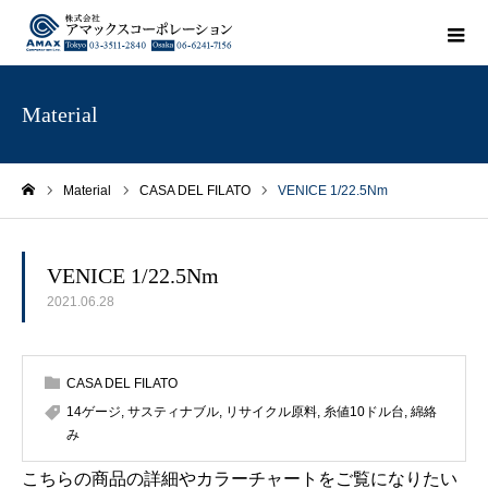
Material
Material
CASA DEL FILATO
VENICE 1/22.5Nm
ホーム
VENICE 1/22.5Nm
2021.06.28
CASA DEL FILATO
14ゲージ
,
サスティナブル
,
リサイクル原料
,
糸値10ドル台
,
綿絡
み
こちらの商品の詳細やカラーチャートをご覧になりたい