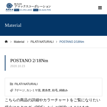
Material
Material
FILATI NATURALI
POSTANO 2/18Nm
ホーム
POSTANO 2/18Nm
2020.10.23
FILATI NATURALI
7ゲージ
,
カシミヤ混
,
撚糸杢
,
紡毛
,
綿絡み
こちらの商品の詳細やカラーチャートをご覧になりたい