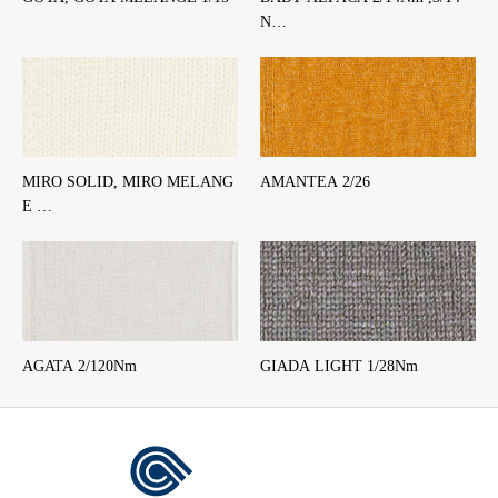
N…
MIRO SOLID, MIRO MELANG
AMANTEA 2/26
E …
AGATA 2/120Nm
GIADA LIGHT 1/28Nm