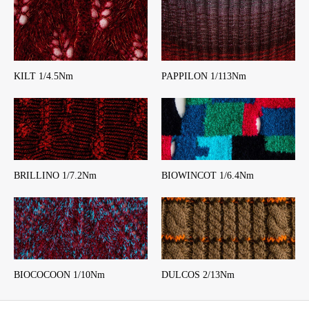
KILT 1/4.5Nm
PAPPILON 1/113Nm
BRILLINO 1/7.2Nm
BIOWINCOT 1/6.4Nm
BIOCOCOON 1/10Nm
DULCOS 2/13Nm