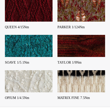
QUEEN 4/15Nm
PARKER 1/124Nm
SOAVE 1/5.1Nm
TAYLOR 1/9Nm
OPIUM 1/4.5Nm
MATRIX FINE 7.5Nm