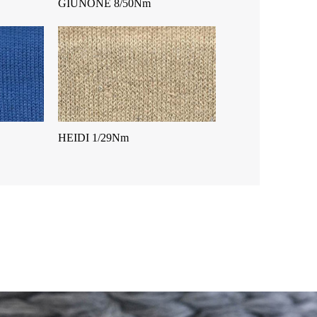
GIUNONE 8/50Nm
HEIDI 1/29Nm