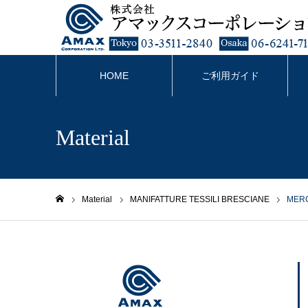
HOME
ご利用ガイド
Material
Material
MANIFATTURE TESSILI BRESCIANE
MERC
ホーム