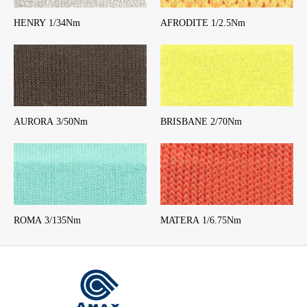
HENRY 1/34Nm
AFRODITE 1/2.5Nm
AURORA 3/50Nm
BRISBANE 2/70Nm
ROMA 3/135Nm
MATERA 1/6.75Nm