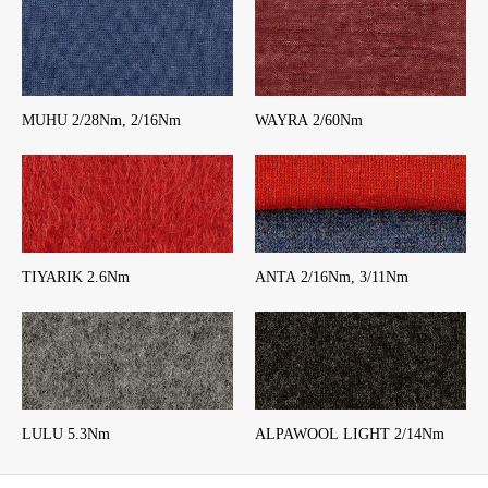
MUHU 2/28Nm, 2/16Nm
WAYRA 2/60Nm
TIYARIK 2.6Nm
ANTA 2/16Nm, 3/11Nm
LULU 5.3Nm
ALPAWOOL LIGHT 2/14Nm