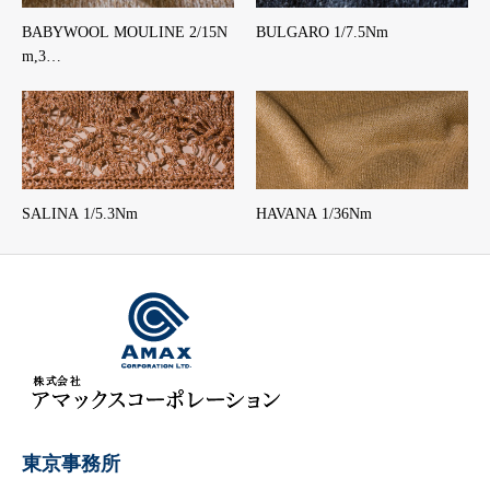
BABYWOOL MOULINE 2/15N
BULGARO 1/7.5Nm
m,3…
SALINA 1/5.3Nm
HAVANA 1/36Nm
東京事務所