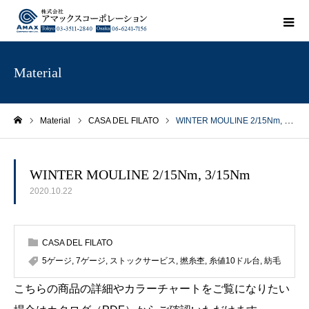
Material
Material
CASA DEL FILATO
WINTER MOULINE 2/15Nm, 3/15Nm
ホーム
WINTER MOULINE 2/15Nm, 3/15Nm
2020.10.22
CASA DEL FILATO
5ゲージ
,
7ゲージ
,
ストックサービス
,
撚糸杢
,
糸値10ドル台
,
紡毛
こちらの商品の詳細やカラーチャートをご覧になりたい