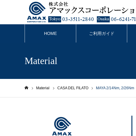
HOME
ご利用ガイド
Material
Material
CASA DEL FILATO
MAYA 2/14Nm, 2/26Nm
ホーム