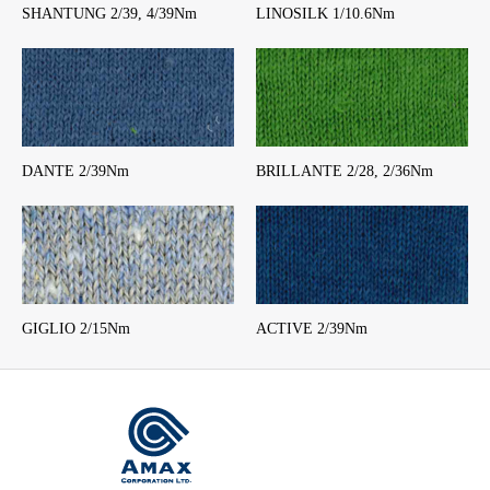
SHANTUNG 2/39, 4/39Nm
LINOSILK 1/10.6Nm
DANTE 2/39Nm
BRILLANTE 2/28, 2/36Nm
GIGLIO 2/15Nm
ACTIVE 2/39Nm