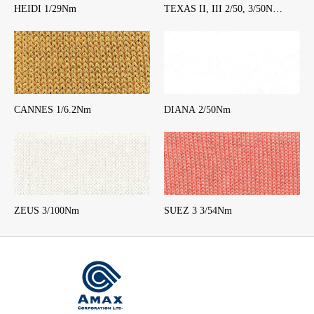
HEIDI 1/29Nm
TEXAS II, III 2/50, 3/50N…
CANNES 1/6.2Nm
DIANA 2/50Nm
ZEUS 3/100Nm
SUEZ 3 3/54Nm