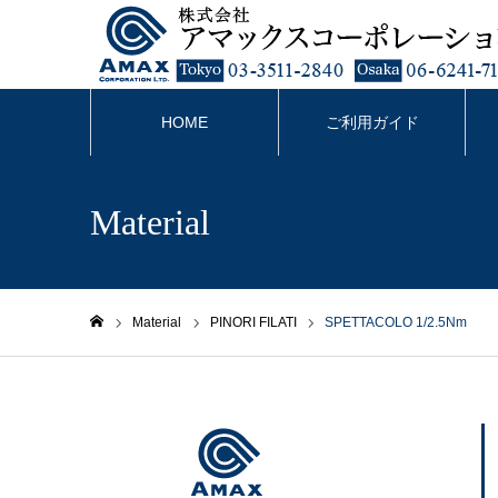
HOME
ご利用ガイド
Material
Material
PINORI FILATI
SPETTACOLO 1/2.5Nm
ホーム